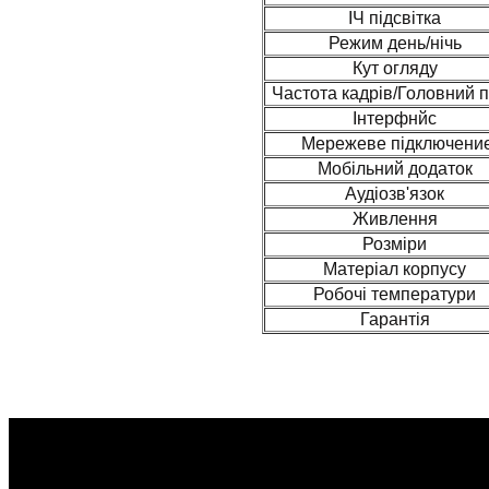
ІЧ підсвітка
Режим день/нічь
Кут огляду
Частота кадрів/Головний п
Інтерфнйс
Мережеве підключени
Мобільний додаток
Аудіозв'язок
Живлення
Розміри
Матеріал корпусу
Робочі температури
Гарантія