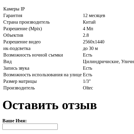
Камеры IP
Гарантия
12 месяцев
Страна производитель
Китай
Разрешение (Mpix)
4 Мп
Объектив
2.8
Разрешение видео
2560x1440
ик-подсветка
до 30 м
Возможность ночной съемки
Есть
Вид
Цилиндричиские, Уличн
Запись звука
Есть
Возможность использования на улице
Есть
Размер матрицы
1/3"
Производитель
Oltec
Оставить отзыв
Ваше Имя: