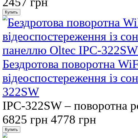
2457 грн
Бездротова поворотна WiF
відеоспостереження із со
322SW
IPC-322SW – поворотна ро
6825 грн
4778 грн