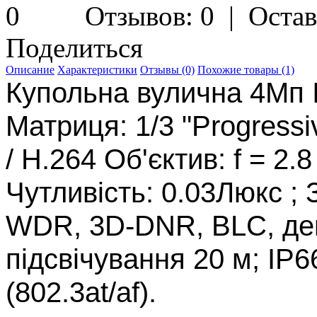
Отзывов: 0
|
Остав
Поделиться
Описание
Характеристики
Отзывы (0)
Похожие товары (1)
Купольна вулична 4Mп 
Матриця: 1/3 "Progress
/ H.264 Об'єктив: f = 2.8
Чутливість: 0.03Люкс ; З
WDR, 3D-DNR, BLC, день
підсвічування 20 м; IP
(802.3at/af).