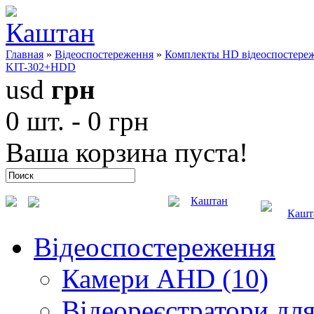
Главная
»
Відеоспостереження
»
Комплекты HD відеоспостере
KIT-302+HDD
usd
грн
0 шт. - 0 грн
Ваша корзина пуста!
Каштан
Кашт
Відеоспостереження
Камери AHD (10)
Відеореєстратори для