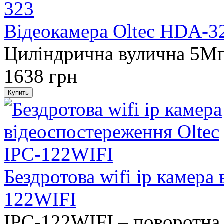
Відеокамера Oltec HDA-3
Циліндрична вулична 5M
1638 грн
Бездротова wifi ip камера
122WIFI
IPC-122WIFI – поворотна 