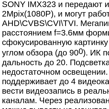
SONY IMX323 и передают 
2Mpix(1080P), и могут рабо
AHD\CVBS\CVI\TVI. Мегапи
расстоянием f=3.6мм форм
сфокусированную картинку
0
углом обзора (до 90
). ИК 
дальность до 20. Подсветк
недостаточном освещении.
поддерживает до 4 видеок
вести видеозапись в реаль
каналам. Через реализова