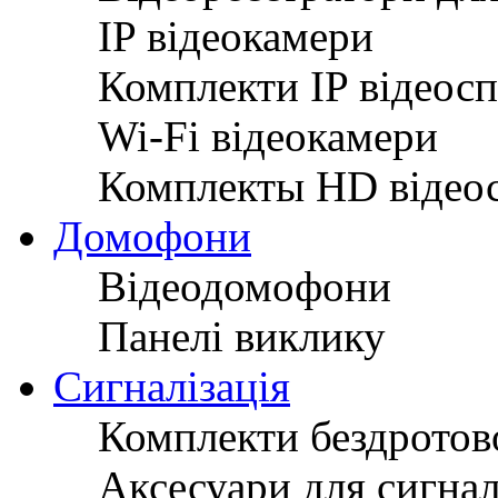
IP відеокамери
Комплекти IP відеос
Wi-Fi відеокамери
Комплекты HD відео
Домофони
Відеодомофони
Панелі виклику
Сигналізація
Комплекти бездротово
Аксесуари для сигнал