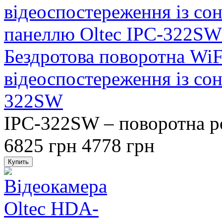
Бездротова поворотна WiF
відеоспостереження із со
322SW
IPC-322SW – поворотна ро
6825 грн
4778 грн