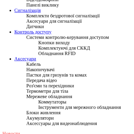
Панелі виклику
Сигналізація
Комплекти бездротової сигналізації
Аксесуари для сигналізації
Датчики
Контроль доступу
Системи контролю-керування доступом
Кнопки виходу
Комплектуючі для СККД
Обладнання RFID
Аксесуари
Кабель
Накопичувачі
Пастки для гризунів та комах
Передача відео
Роз'єми та перехідники
Термометри для тіла
Мережеве обладнання
Коммутаторы
Інструменти для мережного обладнання
Блоки живлення
Акумулятори
Аксессуары для видеонаблюдения
Новости