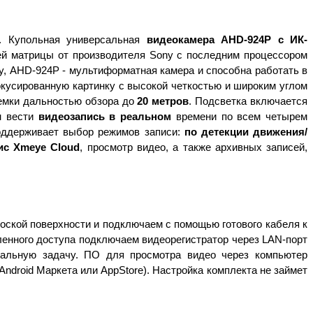
. Купольная универсальная
видеокамера AHD-924P с ИК-
ей матрицы от производителя Sony с последним процессором
му, AHD-924Р - мультиформатная камера и способна работать в
усированную картинку с высокой четкостью и широким углом
емки дальностью обзора до
20 метров
. Подсветка включается
н вести
видеозапись в реальном
времени по всем четырем
оддерживает выбор режимов записи:
по детекции движения/
ис Xmeye Cloud
,
просмотр видео, а также архивных записей,
ской поверхности и подключаем с помощью готового кабеля к
ленного доступа подключаем видеорегистратор через LAN-порт
дуальную задачу. ПО для просмотра видео через компьютер
Android Маркета или AppStore). Настройка комплекта не займет