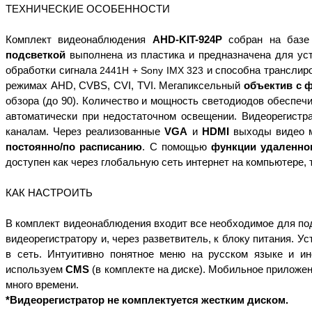
ТЕХНИЧЕСКИЕ ОСОБЕННОСТИ
Комплект видеонаблюдения
AHD-KIT-924Р
собран на базе 
подсветкой
выполнена из пластика и предназначена для ус
обработки сигнала
2441H + Sony IMX 323
и способна транслир
режимах AHD, CVBS, CVI, TVI. Мегапиксельный
объектив с 
обзора (до 90). Количество и мощность светодиодов обеспеч
автоматически при недостаточном освещении. Видеорегистр
каналам. Через реализованные
VGA
и
HDMI
выходы видео м
постоянно/по расписанию
. С помощью
функции удаленно
доступен как через глобальную сеть интернет на компьютере, т
КАК НАСТРОИТЬ
В комплект видеонаблюдения входит все необходимое для п
видеорегистратору и, через разветвитель, к блоку питания.
Уст
в сеть. Интуитивно понятное меню на русском языке и ин
используем
CMS
(в комплекте на диске). Мобильное приложе
много времени.
*Видеорегистратор не комплектуется жестким диском.