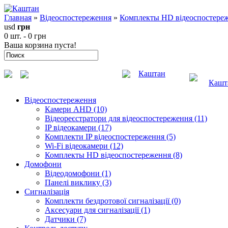
Главная
»
Відеоспостереження
»
Комплекты HD відеоспостере
usd
грн
0 шт. - 0 грн
Ваша корзина пуста!
Каштан
Кашт
Відеоспостереження
Камери AHD (10)
Відеореєстратори для відеоспостереження (11)
IP відеокамери (17)
Комплекти IP відеоспостереження (5)
Wi-Fi відеокамери (12)
Комплекты HD відеоспостереження (8)
Домофони
Відеодомофони (1)
Панелі виклику (3)
Сигналізація
Комплекти бездротової сигналізації (0)
Аксесуари для сигналізації (1)
Датчики (7)