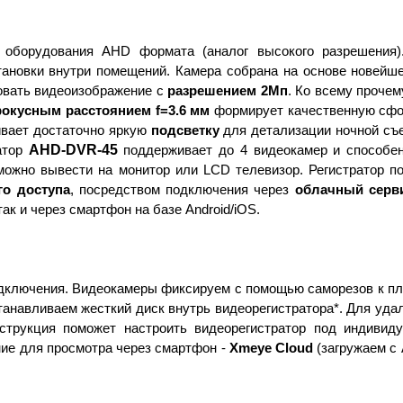
оборудования AHD формата (аналог высокого разрешения)
тановки внутри помещений. Камера собрана на основе новейш
овать видеоизображение с
разрешением 2Мп
. Ко всему проче
фокусным расстоянием f=3.6 мм
формирует качественную сфок
ивает достаточно яркую
подсветку
для детализации ночной съ
AHD-DVR-45
атор
поддерживает до 4 видеокамер и способе
ожно вывести на монитор или LCD телевизор. Регистратор п
го доступа
,
посредством подключения через
облачный серв
ак и через смартфон на базе Android/iOS.
одключения.
Видеокамеры фиксируем с помощью саморезов к пло
анавливаем жесткий диск внутрь видеорегистратора*. Для уда
струкция поможет настроить видеорегистратор под индиви
ние для просмотра через смартфон -
Xmeye
Cloud
(загружаем с 