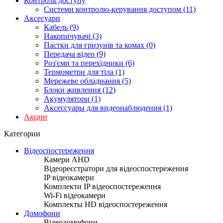
Контроль доступу
Системи контролю-керування доступом (11)
Аксесуари
Кабель (9)
Накопичувачі (3)
Пастки для гризунів та комах (0)
Передача відео (9)
Роз'єми та перехідники (6)
Термометри для тіла (1)
Мережеве обладнання (5)
Блоки живлення (12)
Акумулятори (1)
Аксессуары для видеонаблюдения (1)
Акции
Категории
Відеоспостереження
Камери AHD
Відеореєстратори для відеоспостереження
IP відеокамери
Комплекти IP відеоспостереження
Wi-Fi відеокамери
Комплекты HD відеоспостереження
Домофони
Відеодомофони