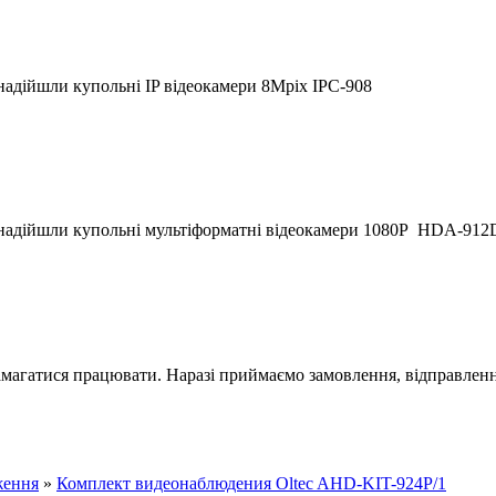
надійшли купольні IP відеокамери 8Mpix IPC-908
 надійшли купольні мультіформатні відеокамери 1080P HDA-912
магатися працювати. Наразі приймаємо замовлення, відправлення
ження
»
Комплект видеонаблюдения Oltec AHD-KIT-924Р/1