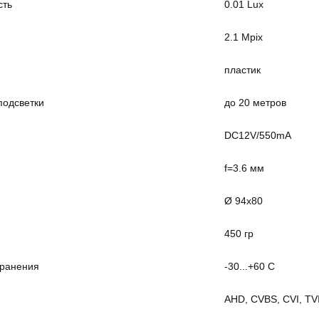
сть
0.01 Lux
2.1 Mpix
пластик
подсветки
до 20 метров
DC12V/550mA
f=3.6 мм
Ø 94x80
450 гр
хранения
-30...+60 С
AHD, CVBS, CVI, TV