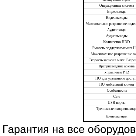
Операционная система
Видеовходы
Видеовыходы
Максимальное разрешение виде
Аудиовходы
Аудиовыходы
Количество HDD
Ёмкость поддерживаемых 
Максимальное разрешение за
Скорость записи в макс. Разр
Врспризведение архива
Управление PTZ
ПО для удаленного досту
ПО мобильный клиент
Особенности
Сеть
USB порты
Тревожные входы/выход
Комплектация
Гарантия на все оборудов