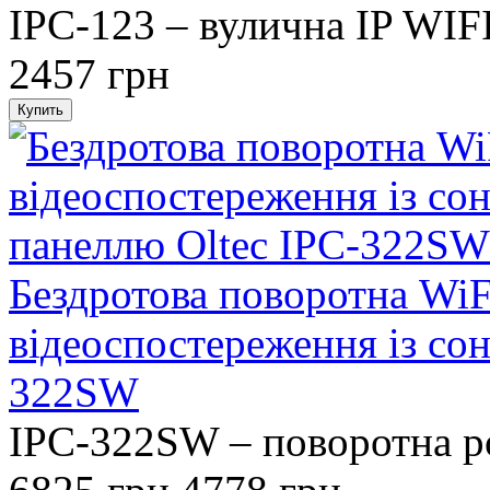
IPC-123 – вулична IP WIFI
2457 грн
Бездротова поворотна WiF
відеоспостереження із со
322SW
IPC-322SW – поворотна ро