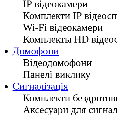
IP відеокамери
Комплекти IP відеос
Wi-Fi відеокамери
Комплекты HD відео
Домофони
Відеодомофони
Панелі виклику
Сигналізація
Комплекти бездротово
Аксесуари для сигнал