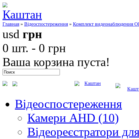
Главная
»
Відеоспостереження
»
Комплект видеонаблюдения Ol
usd
грн
0 шт. - 0 грн
Ваша корзина пуста!
Каштан
Кашт
Відеоспостереження
Камери AHD (10)
Відеореєстратори для