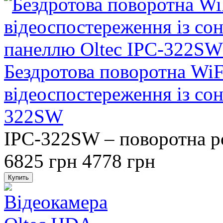
Бездротова поворотна WiF
відеоспостереження із со
322SW
IPC-322SW – поворотна ро
6825 грн
4778 грн