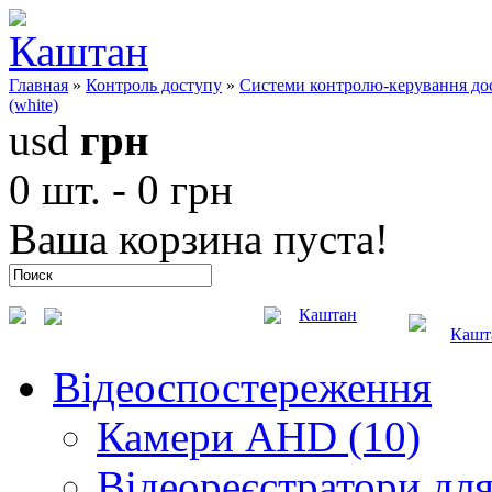
Главная
»
Контроль доступу
»
Системи контролю-керування до
(white)
usd
грн
0 шт. - 0 грн
Ваша корзина пуста!
Каштан
Кашт
Відеоспостереження
Камери AHD (10)
Відеореєстратори для