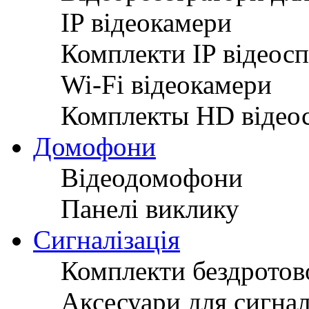
IP відеокамери
Комплекти IP відеос
Wi-Fi відеокамери
Комплекты HD відео
Домофони
Відеодомофони
Панелі виклику
Сигналізація
Комплекти бездротово
Аксесуари для сигнал