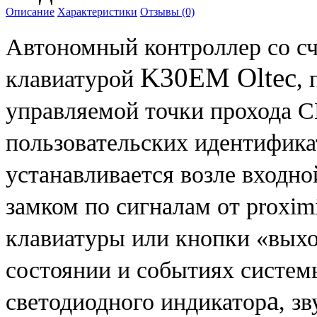
Описание
Характеристики
Отзывы (0)
Автономный контроллер со с
K30EM Oltec
клавиатурой
,
управляемой точки прохода 
пользовательских идентифика
устанавливается возле входно
замком по сигналам от proximi
клавиатуры или кнопки «вых
состоянии и событиях систе
а
светодиодного индикатор
, з