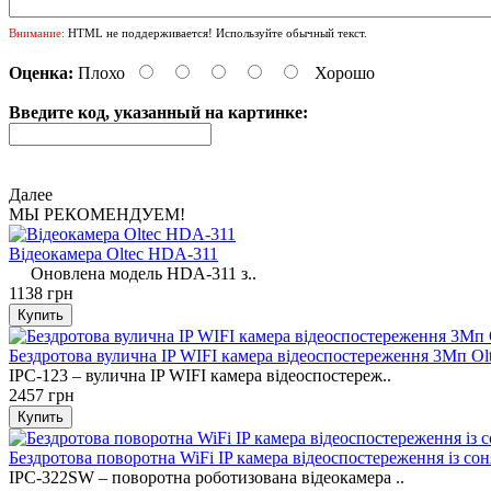
Внимание:
HTML не поддерживается! Используйте обычный текст.
Оценка:
Плохо
Хорошо
Введите код, указанный на картинке:
Далее
МЫ РЕКОМЕНДУЕМ!
Відеокамера Oltec HDA-311
Оновлена ​​модель HDA-311 з..
1138 грн
Бездротова вулична IP WIFI камера відеоспостереження 3Мп Ol
IPC-123 – вулична IP WIFI камера відеоспостереж..
2457 грн
Бездротова поворотна WiFi IP камера відеоспостереження із с
IPC-322SW – поворотна роботизована відеокамера ..