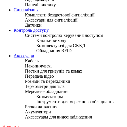
Панелі виклику
Сигналізація
Комплекти бездротової сигналізації
Аксесуари для сигналізації
Датчики
Контроль доступу
Системи контролю-керування доступом
Кнопки виходу
Комплектуючі для СККД
Обладнання RFID
Аксесуари
Кабель
Накопичувачі
Пастки для гризунів та комах
Передача відео
Роз'єми та перехідники
Термометри для тіла
Мережеве обладнання
Коммутаторы
Інструменти для мережного обладнання
Блоки живлення
Акумулятори
Аксессуары для видеонаблюдения
Новости