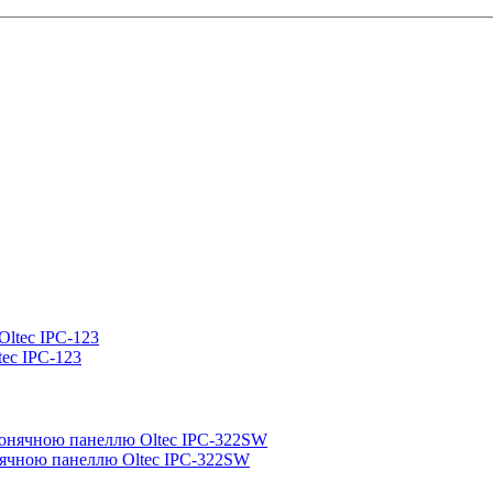
tec IPC-123
онячною панеллю Oltec IPC-322SW