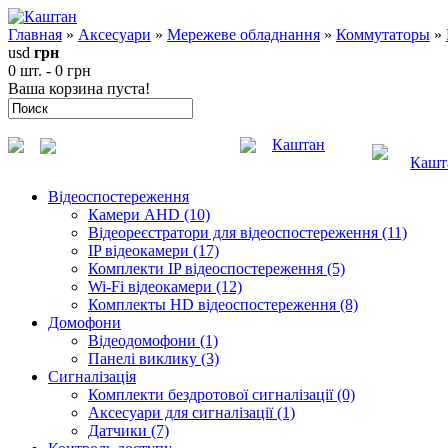
Главная
»
Аксесуари
»
Мережеве обладнання
»
Коммутаторы
»
usd
грн
0 шт. - 0 грн
Ваша корзина пуста!
Каштан
Кашт
Відеоспостереження
Камери AHD (10)
Відеореєстратори для відеоспостереження (11)
IP відеокамери (17)
Комплекти IP відеоспостереження (5)
Wi-Fi відеокамери (12)
Комплекты HD відеоспостереження (8)
Домофони
Відеодомофони (1)
Панелі виклику (3)
Сигналізація
Комплекти бездротової сигналізації (0)
Аксесуари для сигналізації (1)
Датчики (7)