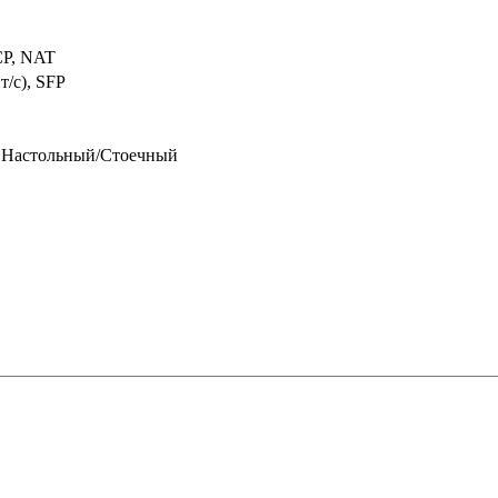
CP, NAT
т/с), SFP
 Настольный/Стоечный