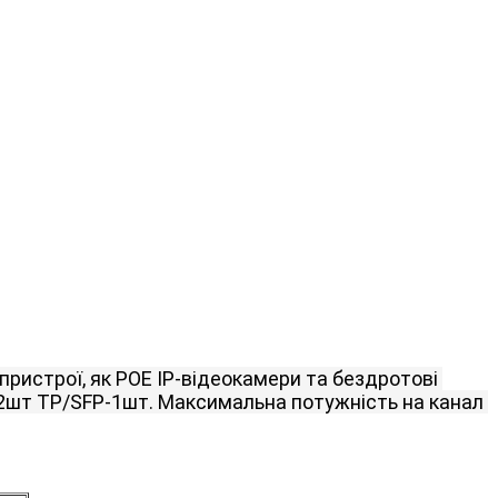
ристрої, як POE IP-відеокамери та бездротові 
 2шт TP/SFP-1шт.
Максимальна потужність на канал 