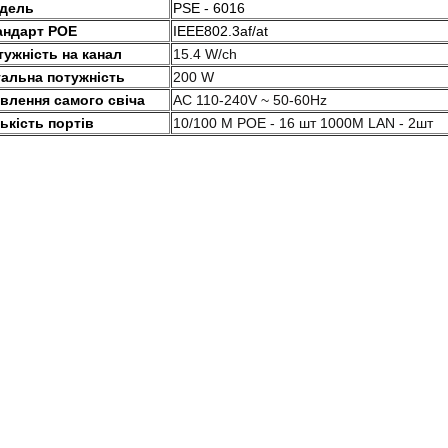
дель
PSE - 6016
андарт POE
IEEE802.3af/at
тужність на канал
15.4 W/ch
гальна потужність
200 W
влення самого свіча
AC 110-240V ~ 50-60Hz
ькість портів
10/100 M POE - 16 шт 1000М LAN - 2шт