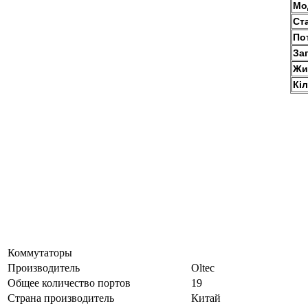
Мо
Ст
По
За
Жи
Кіл
Коммутаторы
Производитель
Oltec
Общее количество портов
19
Страна производитель
Китай