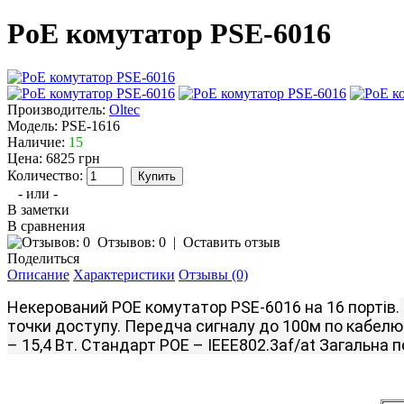
PoE комутатор PSE-6016
Производитель:
Oltec
Модель:
PSE-1616
Наличие:
15
Цена:
6825 грн
Количество:
- или -
В заметки
В сравнения
Отзывов: 0
|
Оставить отзыв
Поделиться
Описание
Характеристики
Отзывы (0)
Некерований POE комутатор PSE-6016 на 16 портів.
точки доступу.
Передча сигналу до 100м по кабелю 
– 15,4 Вт.
Стандарт POE – IEEE802.3af/at Загальна п