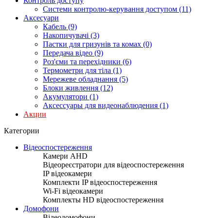
Контроль доступу
Системи контролю-керування доступом (11)
Аксесуари
Кабель (9)
Накопичувачі (3)
Пастки для гризунів та комах (0)
Передача відео (9)
Роз'єми та перехідники (6)
Термометри для тіла (1)
Мережеве обладнання (5)
Блоки живлення (12)
Акумулятори (1)
Аксессуары для видеонаблюдения (1)
Акции
Категории
Відеоспостереження
Камери AHD
Відеореєстратори для відеоспостереження
IP відеокамери
Комплекти IP відеоспостереження
Wi-Fi відеокамери
Комплекты HD відеоспостереження
Домофони
Відеодомофони