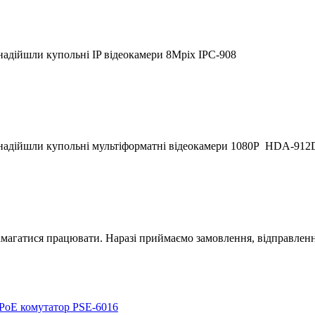
надійшли купольні IP відеокамери 8Mpix IPC-908
 надійшли купольні мультіформатні відеокамери 1080P HDA-912
магатися працювати. Наразі приймаємо замовлення, відправлення
PoE комутатор PSE-6016