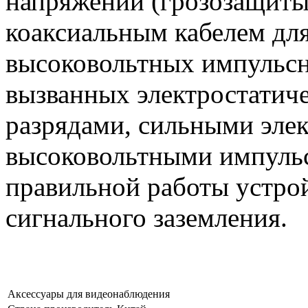
напряжений (грозозащиты)
коаксиальным кабелем дл
высоковольтных импульсн
вызванных электростатич
разрядами, сильными эле
высоковольтными импуль
правильной работы устрой
сигнального заземления.
Аксессуары для видеонаблюдения