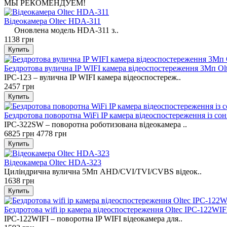
МЫ РЕКОМЕНДУЕМ!
Відеокамера Oltec HDA-311
Оновлена ​​модель HDA-311 з..
1138 грн
Бездротова вулична IP WIFI камера відеоспостереження 3Мп Ol
IPC-123 – вулична IP WIFI камера відеоспостереж..
2457 грн
Бездротова поворотна WiFi IP камера відеоспостереження із с
IPC-322SW – поворотна роботизована відеокамера ..
6825 грн
4778 грн
Відеокамера Oltec HDA-323
Циліндрична вулична 5Mп AHD/CVI/TVI/CVBS відеок..
1638 грн
Бездротова wifi ip камера відеоспостереження Oltec IPC-122WIF
IPC-122WIFI – поворотна IP WIFI відеокамера для..