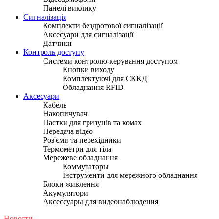
Панелі виклику
Сигналізація
Комплекти бездротової сигналізації
Аксесуари для сигналізації
Датчики
Контроль доступу
Системи контролю-керування доступом
Кнопки виходу
Комплектуючі для СККД
Обладнання RFID
Аксесуари
Кабель
Накопичувачі
Пастки для гризунів та комах
Передача відео
Роз'єми та перехідники
Термометри для тіла
Мережеве обладнання
Коммутаторы
Інструменти для мережного обладнання
Блоки живлення
Акумулятори
Аксессуары для видеонаблюдения
Новости