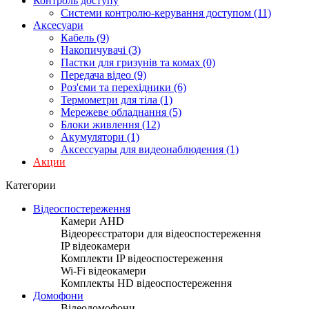
Контроль доступу
Системи контролю-керування доступом (11)
Аксесуари
Кабель (9)
Накопичувачі (3)
Пастки для гризунів та комах (0)
Передача відео (9)
Роз'єми та перехідники (6)
Термометри для тіла (1)
Мережеве обладнання (5)
Блоки живлення (12)
Акумулятори (1)
Аксессуары для видеонаблюдения (1)
Акции
Категории
Відеоспостереження
Камери AHD
Відеореєстратори для відеоспостереження
IP відеокамери
Комплекти IP відеоспостереження
Wi-Fi відеокамери
Комплекты HD відеоспостереження
Домофони
Відеодомофони