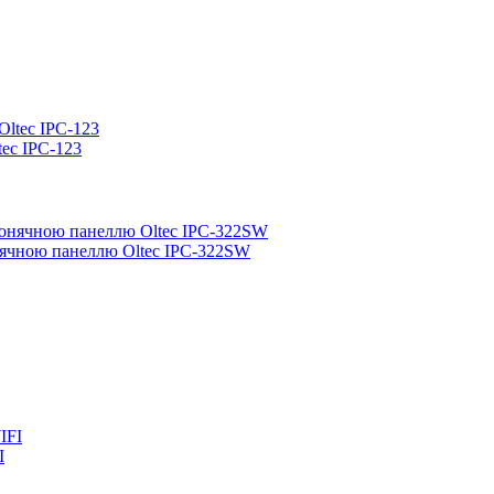
tec IPC-123
онячною панеллю Oltec IPC-322SW
I