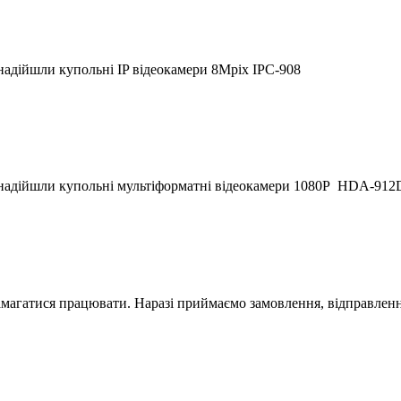
надійшли купольні IP відеокамери 8Mpix IPC-908
 надійшли купольні мультіформатні відеокамери 1080P HDA-912
магатися працювати. Наразі приймаємо замовлення, відправлення