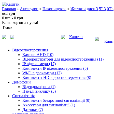
Главная
»
Аксесуари
»
Накопичувачі
»
Жесткий диск 3,5" 3,0Tb
usd
грн
0 шт. - 0 грн
Ваша корзина пуста!
Каштан
Кашт
Відеоспостереження
Камери AHD (10)
Відеореєстратори для відеоспостереження (11)
IP відеокамери (17)
Комплекти IP відеоспостереження (5)
Wi-Fi відеокамери (12)
Комплекты HD відеоспостереження (8)
Домофони
Відеодомофони (1)
Панелі виклику (3)
Сигналізація
Комплекти бездротової сигналізації (0)
Аксесуари для сигналізації (1)
Датчики (7)