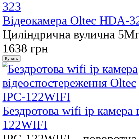
Відеокамера Oltec HDA-3
Циліндрична вулична 5M
1638 грн
Бездротова wifi ip камера
122WIFI
IPC-122WIFI – поворотна 