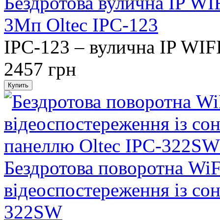
Бездротова вулична IP WI
3Мп Oltec IPC-123
IPC-123 – вулична IP WIFI
2457 грн
Бездротова поворотна WiF
відеоспостереження із со
322SW