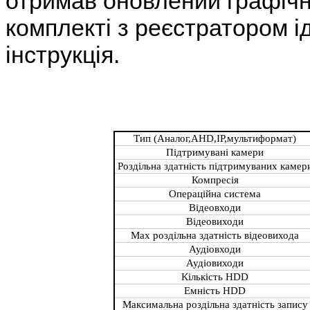
отримав оновлений графічн
комплекті з реєстратором 
інструкція.
Тип (Аналог,AHD,IP,мультиформат)
Підтримувані камери
Роздільна здатність підтримуваних камер
Компресія
Операційна система
Відеовходи
Відеовиходи
Мах роздільна здатність відеовихода
Аудіовходи
Аудіовиходи
Кількість HDD
Емність HDD
Максимальна роздільна здатність запису