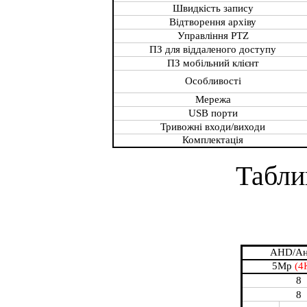
Швидкість запису
Відтворення архіву
Управління PTZ
ПЗ для віддаленого доступу
ПЗ мобільний клієнт
Особливості
Мережа
USB порти
Тривожні входи/виходи
Комплектація
Табли
AHD/Ан
5Mp
(4
8
8