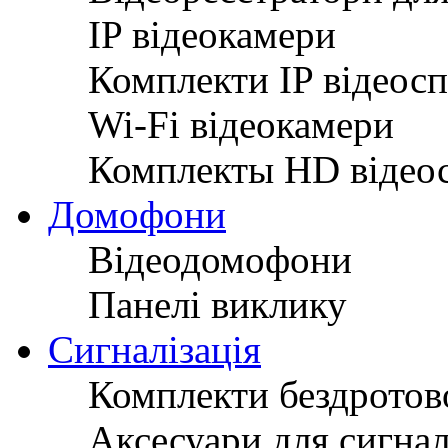
IP відеокамери
Комплекти IP відеос
Wi-Fi відеокамери
Комплекты HD відео
Домофони
Відеодомофони
Панелі виклику
Сигналізація
Комплекти бездротово
Аксесуари для сигнал