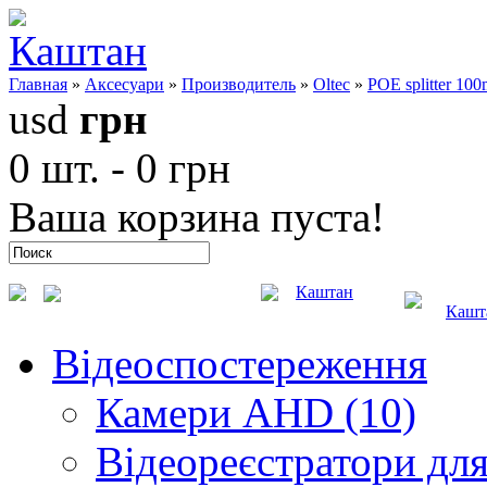
Главная
»
Аксесуари
»
Производитель
»
Oltec
»
POE splitter 10
usd
грн
0 шт. - 0 грн
Ваша корзина пуста!
Каштан
Кашт
Відеоспостереження
Камери AHD (10)
Відеореєстратори для