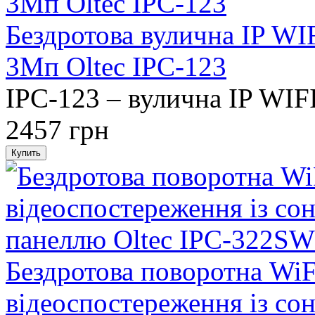
Бездротова вулична IP WI
3Мп Oltec IPC-123
IPC-123 – вулична IP WIFI
2457 грн
Бездротова поворотна WiF
відеоспостереження із со