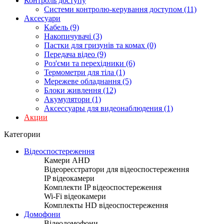
Контроль доступу
Системи контролю-керування доступом (11)
Аксесуари
Кабель (9)
Накопичувачі (3)
Пастки для гризунів та комах (0)
Передача відео (9)
Роз'єми та перехідники (6)
Термометри для тіла (1)
Мережеве обладнання (5)
Блоки живлення (12)
Акумулятори (1)
Аксессуары для видеонаблюдения (1)
Акции
Категории
Відеоспостереження
Камери AHD
Відеореєстратори для відеоспостереження
IP відеокамери
Комплекти IP відеоспостереження
Wi-Fi відеокамери
Комплекты HD відеоспостереження
Домофони
Відеодомофони