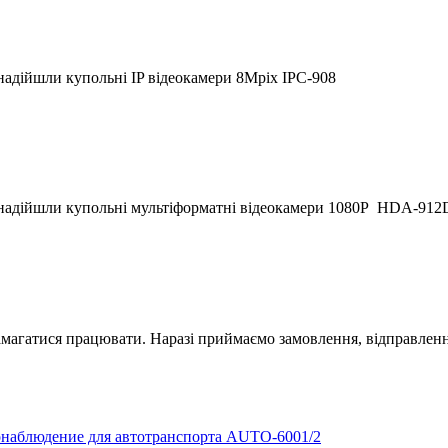
надійшли купольні IP відеокамери 8Mpix IPC-908
 надійшли купольні мультіформатні відеокамери 1080P HDA-912
магатися працювати. Наразі приймаємо замовлення, відправлення
наблюдение для автотранспорта AUTO-6001/2