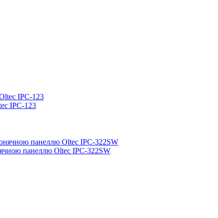
tec IPC-123
онячною панеллю Oltec IPC-322SW