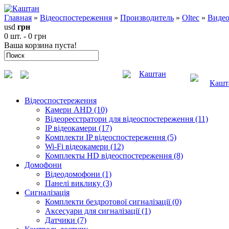
Главная
»
Відеоспостереження
»
Производитель
»
Oltec
»
Видео
usd
грн
0 шт. - 0 грн
Ваша корзина пуста!
Каштан
Кашт
Відеоспостереження
Камери AHD (10)
Відеореєстратори для відеоспостереження (11)
IP відеокамери (17)
Комплекти IP відеоспостереження (5)
Wi-Fi відеокамери (12)
Комплекты HD відеоспостереження (8)
Домофони
Відеодомофони (1)
Панелі виклику (3)
Сигналізація
Комплекти бездротової сигналізації (0)
Аксесуари для сигналізації (1)
Датчики (7)