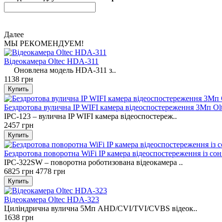
Далее
МЫ РЕКОМЕНДУЕМ!
Відеокамера Oltec HDA-311
Оновлена ​​модель HDA-311 з..
1138 грн
Бездротова вулична IP WIFI камера відеоспостереження 3Мп Ol
IPC-123 – вулична IP WIFI камера відеоспостереж..
2457 грн
Бездротова поворотна WiFi IP камера відеоспостереження із с
IPC-322SW – поворотна роботизована відеокамера ..
6825 грн
4778 грн
Відеокамера Oltec HDA-323
Циліндрична вулична 5Mп AHD/CVI/TVI/CVBS відеок..
1638 грн