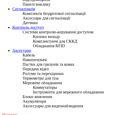
Панелі виклику
Сигналізація
Комплекти бездротової сигналізації
Аксесуари для сигналізації
Датчики
Контроль доступу
Системи контролю-керування доступом
Кнопки виходу
Комплектуючі для СККД
Обладнання RFID
Аксесуари
Кабель
Накопичувачі
Пастки для гризунів та комах
Передача відео
Роз'єми та перехідники
Термометри для тіла
Мережеве обладнання
Коммутаторы
Інструменти для мережного обладнання
Блоки живлення
Акумулятори
Аксессуары для видеонаблюдения
Новости