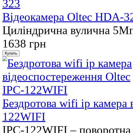
Відеокамера Oltec HDA-3
Циліндрична вулична 5M
1638 грн
Бездротова wifi ip камера
122WIFI
IPC-122WIFI – поворотна 