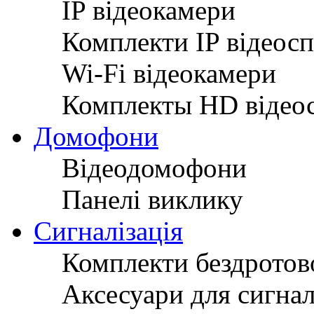
IP відеокамери
Комплекти IP відеос
Wi-Fi відеокамери
Комплекты HD відео
Домофони
Відеодомофони
Панелі виклику
Сигналізація
Комплекти бездротово
Аксесуари для сигнал