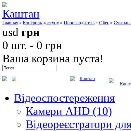
Главная
»
Контроль доступу
»
Производитель
»
Oltec
»
Считыва
usd
грн
0 шт. - 0 грн
Ваша корзина пуста!
Каштан
Кашт
Відеоспостереження
Камери AHD (10)
Відеореєстратори для