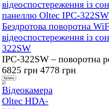
Бездротова поворотна WiF
відеоспостереження із со
322SW
IPC-322SW – поворотна ро
6825 грн
4778 грн