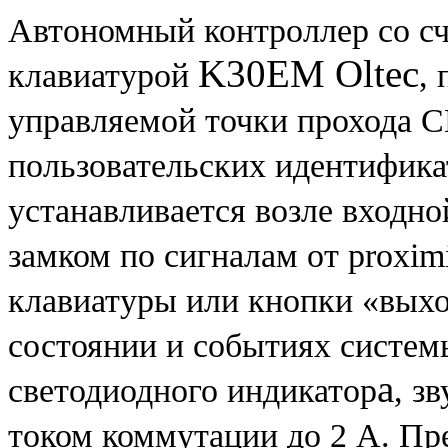
Автономный контроллер со с
K30EM Oltec
клавиатурой
,
управляемой точки прохода 
пользовательских идентифика
устанавливается возле входно
замком по сигналам от proximi
клавиатуры или кнопки «вых
состоянии и событиях систе
а
светодиодного индикатор
, з
током коммутации до 2 А. Пр