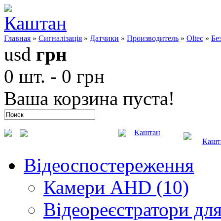
Главная
»
Сигналізація
»
Датчики
»
Производитель
»
Oltec
»
Бе
usd
грн
0 шт. - 0 грн
Ваша корзина пуста!
Каштан
Кашт
Відеоспостереження
Камери AHD (10)
Відеореєстратори для