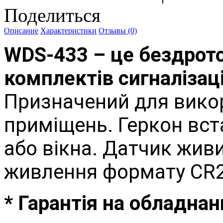
Поделиться
Описание
Характеристики
Отзывы (0)
WDS-433 – це бездрото
комплектів сигналізаці
Призначений для викор
приміщень.
Геркон вст
або вікна.
Датчик живит
живлення формату CR2
* Гарантія на обладнан