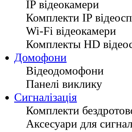
IP відеокамери
Комплекти IP відеос
Wi-Fi відеокамери
Комплекты HD відео
Домофони
Відеодомофони
Панелі виклику
Сигналізація
Комплекти бездротово
Аксесуари для сигнал