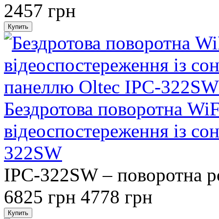
2457 грн
Бездротова поворотна WiF
відеоспостереження із со
322SW
IPC-322SW – поворотна ро
6825 грн
4778 грн