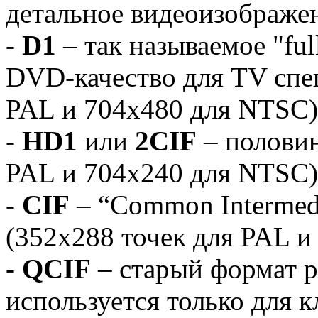
детальное видеоизображе
-
D1
– так называемое "ful
DVD-качество для TV спе
PAL и 704x480 для NTSC)
-
HD1
или
2CIF
– половин
PAL и 704x240 для NTSC)
-
CIF
– “Common Intermedi
(352x288 точек для PAL 
-
QCIF
– старый формат р
используется только для 