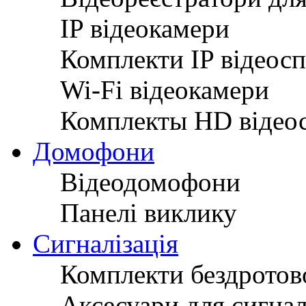
IP відеокамери
Комплекти IP відеос
Wi-Fi відеокамери
Комплекты HD відео
Домофони
Відеодомофони
Панелі виклику
Сигналізація
Комплекти бездротово
Аксесуари для сигнал