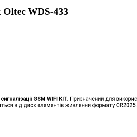
я Oltec WDS-433
игналізації GSM WIFI KIT.
Призначений для викорис
ться від двох елементів живлення формату CR2025.