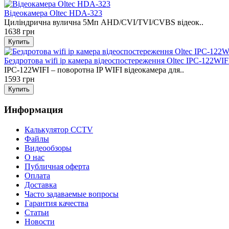
Відеокамера Oltec HDA-323
Циліндрична вулична 5Mп AHD/CVI/TVI/CVBS відеок..
1638 грн
Бездротова wifi ip камера відеоспостереження Oltec IPC-122WIF
IPC-122WIFI – поворотна IP WIFI відеокамера для..
1593 грн
Информация
Калькулятор CCTV
Файлы
Видеообзоры
О нас
Публичная оферта
Оплата
Доставка
Часто задаваемые вопросы
Гарантия качества
Статьи
Новости