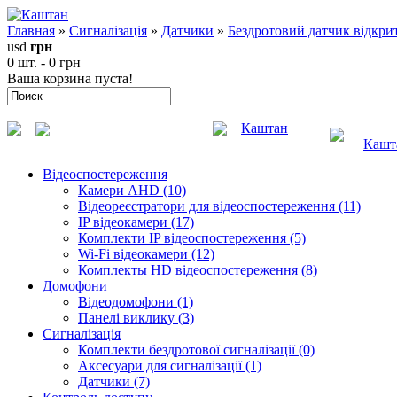
Главная
»
Сигналізація
»
Датчики
»
Бездротовий датчик відкри
usd
грн
0 шт. - 0 грн
Ваша корзина пуста!
Каштан
Кашт
Відеоспостереження
Камери AHD (10)
Відеореєстратори для відеоспостереження (11)
IP відеокамери (17)
Комплекти IP відеоспостереження (5)
Wi-Fi відеокамери (12)
Комплекты HD відеоспостереження (8)
Домофони
Відеодомофони (1)
Панелі виклику (3)
Сигналізація
Комплекти бездротової сигналізації (0)
Аксесуари для сигналізації (1)
Датчики (7)