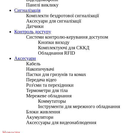
Панелі виклику
Сигналізація
Комплекти бездротової сигналізації
Аксесуари для сигналізації
Датчики
Контроль доступу
Системи контролю-керування доступом
Кнопки виходу
Комплектуючі для СККД
Обладнання RFID
Аксесуари
Кабель
Накопичувачі
Пастки для гризунів та комах
Передача відео
Роз'єми та перехідники
Термометри для тіла
Мережеве обладнання
Коммутаторы
Інструменти для мережного обладнання
Блоки живлення
Акумулятори
Аксессуары для видеонаблюдения
Новости