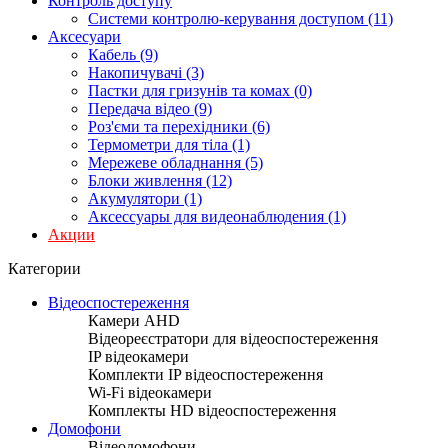
Контроль доступу
Системи контролю-керування доступом (11)
Аксесуари
Кабель (9)
Накопичувачі (3)
Пастки для гризунів та комах (0)
Передача відео (9)
Роз'єми та перехідники (6)
Термометри для тіла (1)
Мережеве обладнання (5)
Блоки живлення (12)
Акумулятори (1)
Аксессуары для видеонаблюдения (1)
Акции
Категории
Відеоспостереження
Камери AHD
Відеореєстратори для відеоспостереження
IP відеокамери
Комплекти IP відеоспостереження
Wi-Fi відеокамери
Комплекты HD відеоспостереження
Домофони
Відеодомофони