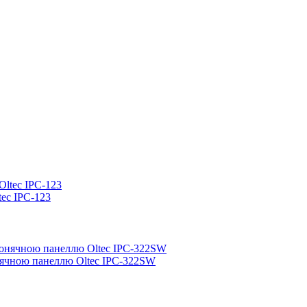
tec IPC-123
онячною панеллю Oltec IPC-322SW