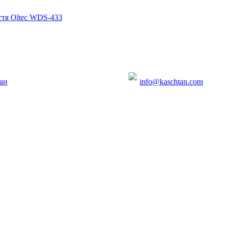
ття Oltec WDS-433
ан
info@kaschtan.com