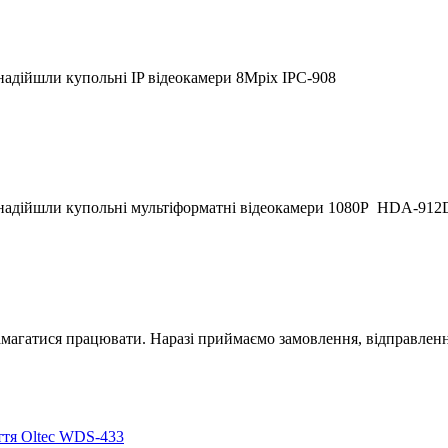
надійшли купольні IP відеокамери 8Mpix IPC-908
 надійшли купольні мультіформатні відеокамери 1080P HDA-912
магатися працювати. Наразі приймаємо замовлення, відправлення
ття Oltec WDS-433