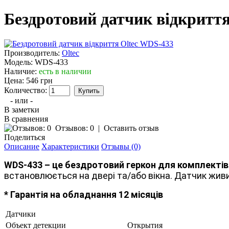
Бездротовий датчик відкритт
Производитель:
Oltec
Модель:
WDS-433
Наличие:
есть в наличии
Цена:
546 грн
Количество:
- или -
В заметки
В сравнения
Отзывов: 0
|
Оставить отзыв
Поделиться
Описание
Характеристики
Отзывы (0)
WDS-433 – це бездротовий геркон для комплектів с
встановлюється на двері та/або вікна.
Датчик живи
* Гарантія на обладнання 12 місяців
Датчики
Объект детекции
Открытия