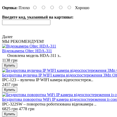
Оценка:
Плохо
Хорошо
Введите код, указанный на картинке:
Далее
МЫ РЕКОМЕНДУЕМ!
Відеокамера Oltec HDA-311
Оновлена ​​модель HDA-311 з..
1138 грн
Бездротова вулична IP WIFI камера відеоспостереження 3Мп Ol
IPC-123 – вулична IP WIFI камера відеоспостереж..
2457 грн
Бездротова поворотна WiFi IP камера відеоспостереження із с
IPC-322SW – поворотна роботизована відеокамера ..
6825 грн
4778 грн