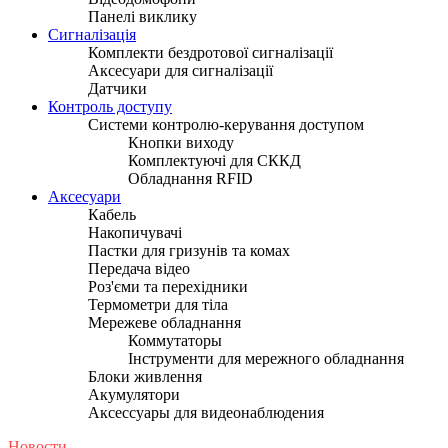
Панелі виклику
Сигналізація
Комплекти бездротової сигналізації
Аксесуари для сигналізації
Датчики
Контроль доступу
Системи контролю-керування доступом
Кнопки виходу
Комплектуючі для СККД
Обладнання RFID
Аксесуари
Кабель
Накопичувачі
Пастки для гризунів та комах
Передача відео
Роз'єми та перехідники
Термометри для тіла
Мережеве обладнання
Коммутаторы
Інструменти для мережного обладнання
Блоки живлення
Акумулятори
Аксессуары для видеонаблюдения
Новости