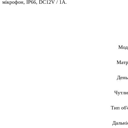
мікрофон, IP66, DC12V / 1A.
Мод
Матр
День
Чутли
Тип об'
Дальні