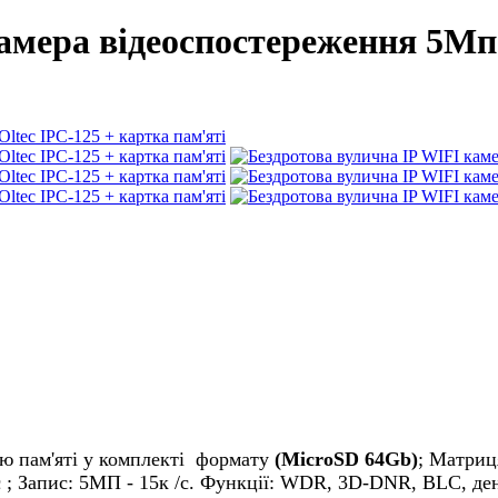
амера відеоспостереження 5Мп 
ою пам'яті у комплекті формату
(MicroSD 64Gb)
; Матриц
кс ; Запис: 5MП - 15к /c. Функції: WDR, 3D-DNR, BLC, ден