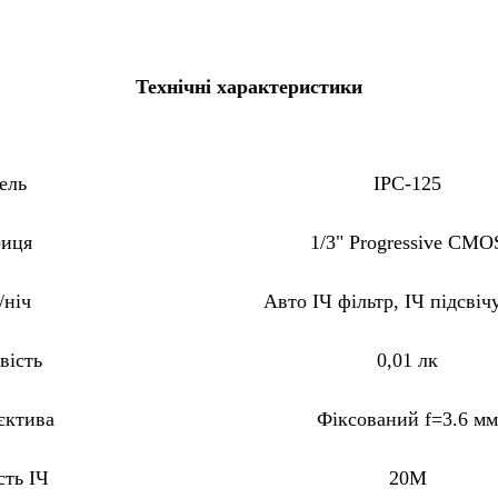
Технічні характеристики
ель
IPC-125
иця
1/3" Progressive CMO
/ніч
Авто ІЧ фільтр, ІЧ підсвіч
вість
0,01 лк
єктива
Фіксований f=3.6 мм
сть ІЧ
20M