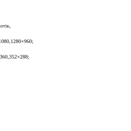
отік,
1080,1280×960;
360,352×288;