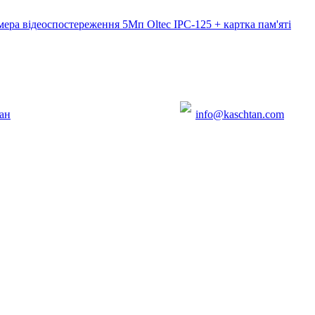
мера відеоспостереження 5Мп Oltec IPC-125 + картка пам'яті
ан
info@kaschtan.com