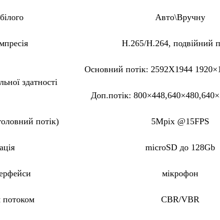
білого
Авто\Вручну
мпресія
H.265/H.264, подвійний п
Основний потік: 2592X1944 1920×
льної здатності
Доп.потік: 800×448,640×480,640×
головний потік)
5Mpix @15FPS
ація
microSD до 128Gb
терфейси
мікрофон
 потоком
CBR/VBR