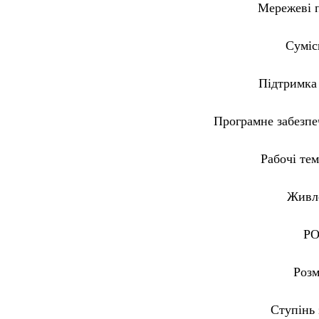
Мережеві 
Суміс
Підтримка 
Програмне забезпе
Рабочі те
Живл
P
Розм
Ступінь 