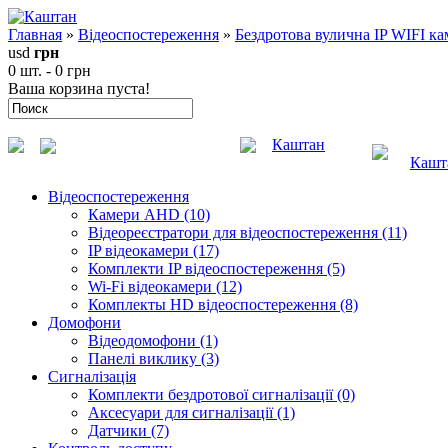
Главная
»
Відеоспостереження
»
Бездротова вулична IP WIFI ка
usd
грн
0 шт. - 0 грн
Ваша корзина пуста!
Каштан
Кашт
Відеоспостереження
Камери AHD (10)
Відеореєстратори для відеоспостереження (11)
IP відеокамери (17)
Комплекти IP відеоспостереження (5)
Wi-Fi відеокамери (12)
Комплекты HD відеоспостереження (8)
Домофони
Відеодомофони (1)
Панелі виклику (3)
Сигналізація
Комплекти бездротової сигналізації (0)
Аксесуари для сигналізації (1)
Датчики (7)