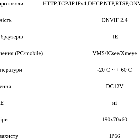
протоколи
HTTP,TCP/IP,IPv4,DHCP,NTP,RTSP,ON
ність
ONVIF 2.4
браузерів
IE
чення (PC/mobile)
VMS/ICsee/Xmeye
мператури
-20 C ~ + 60 C
ення
DC12V
OE
ні
іри
190x70x60
захисту
IP66