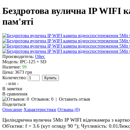
Бездротова вулична IP WIFI к
пам'яті
Производитель:
Oltec
Модель:
IPC-125 + SD
Наличие:
99
Цена:
3673 грн
Количество:
- или -
В заметки
В сравнения
Отзывов: 0
|
Оставить отзыв
Поделиться
Описание
Характеристики
Отзывы (0)
Циліндрична вулична 5Mп IP WIFI відеокамера з картк
Об'єктив: f = 3.6 (кут огляду 90 °); Чутливість: 0.01Лю