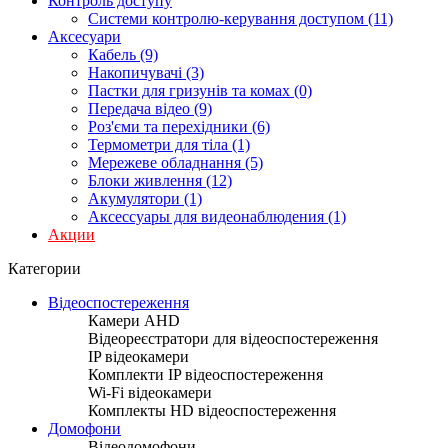
Контроль доступу
Системи контролю-керування доступом (11)
Аксесуари
Кабель (9)
Накопичувачі (3)
Пастки для гризунів та комах (0)
Передача відео (9)
Роз'єми та перехідники (6)
Термометри для тіла (1)
Мережеве обладнання (5)
Блоки живлення (12)
Акумулятори (1)
Аксессуары для видеонаблюдения (1)
Акции
Категории
Відеоспостереження
Камери AHD
Відеореєстратори для відеоспостереження
IP відеокамери
Комплекти IP відеоспостереження
Wi-Fi відеокамери
Комплекты HD відеоспостереження
Домофони
Відеодомофони