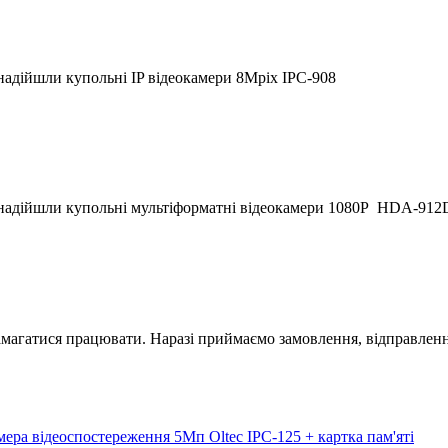
надійшли купольні IP відеокамери 8Mpix IPC-908
 надійшли купольні мультіформатні відеокамери 1080P HDA-912
магатися працювати. Наразі приймаємо замовлення, відправлення
мера відеоспостереження 5Мп Oltec IPC-125 + картка пам'яті